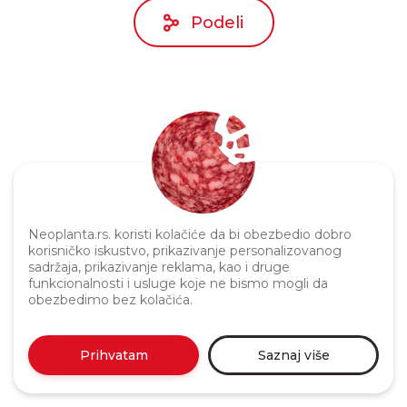
Podeli
Neoplanta.rs. koristi kolačiće da bi obezbedio dobro
Politika privatnosti
korisničko iskustvo, prikazivanje personalizovanog
sadržaja, prikazivanje reklama, kao i druge
funkcionalnosti i usluge koje ne bismo mogli da
obezbedimo bez kolačića.
Prihvatam
Saznaj više