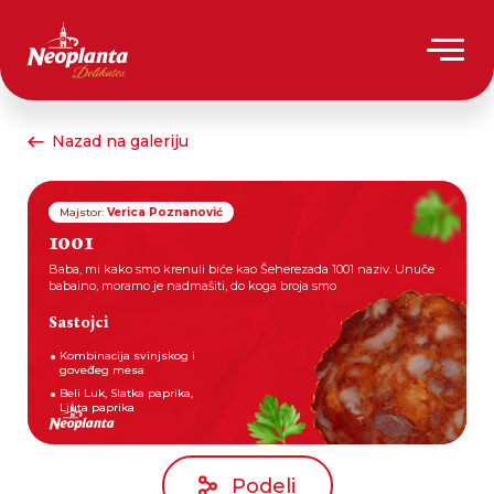
Nazad na galeriju
Majstor:
Verica Poznanović
1001
Baba, mi kako smo krenuli biće kao Šeherezada 1001 naziv. Unuče
babaino, moramo je nadmašiti, do koga broja smo
Sastojci
Kombinacija svinjskog i
goveđeg mesa
Beli Luk, Slatka paprika,
Ljuta paprika
Podeli