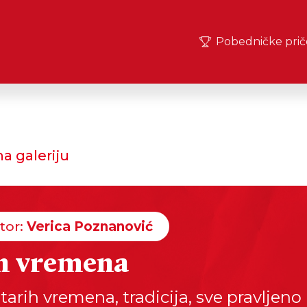
Pobedničke prič
a galeriju
tor:
Verica Poznanović
h vremena
tarih vremena, tradicija, sve pravljeno