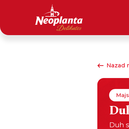
Nazad n
Majs
Du
Duh s