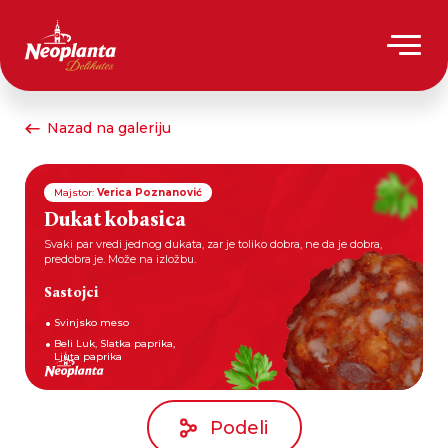
Nazad na galeriju
Majstor:
Verica Poznanović
Dukat kobasica
Svaki par vredi jednog dukata, zar je toliko dobra, ne da je dobra,
predobra je. Može na izložbu.
Sastojci
Svinjsko meso
Beli Luk, Slatka paprika,
Ljuta paprika
Podeli