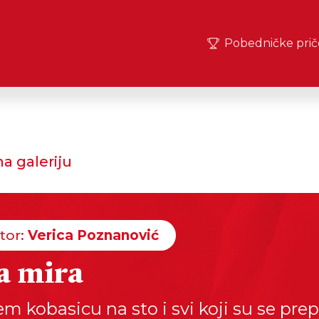
Pobedničke prič
a galeriju
tor:
Verica Poznanović
a mira
m kobasicu na sto i svi koji su se prepi