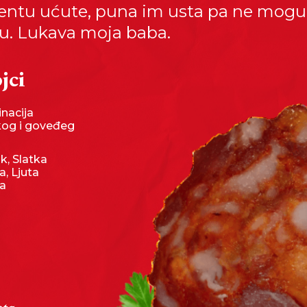
tu ućute, puna im usta pa ne mogu
ju. Lukava moja baba.
jci
nacija
kog i goveđeg
uk, Slatka
a, Ljuta
ka