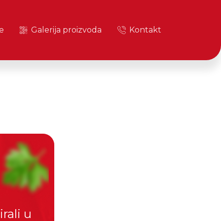
e
Galerija proizvoda
Kontakt
rali u