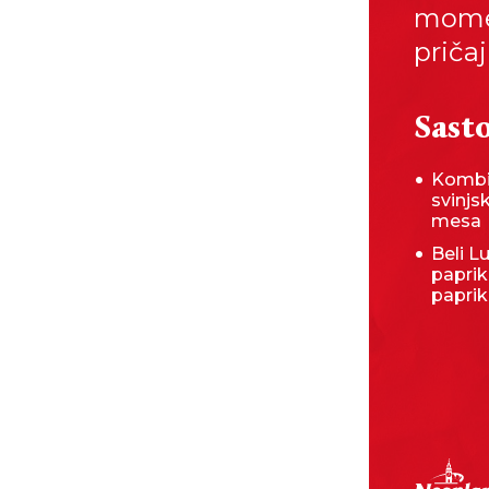
momen
priča
Sasto
Kombi
svinjs
mesa
Beli L
paprik
papri