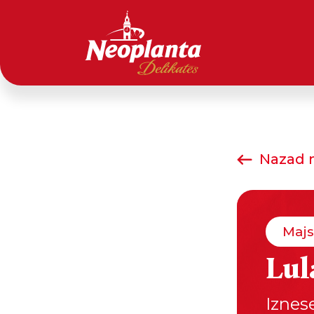
Nazad n
Majs
Lul
Iznese