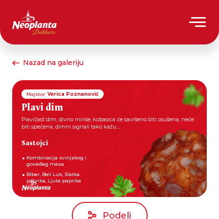
Nazad na galeriju
Majstor:
Verica Poznanović
Plavi dim
Plavičast dim, divno miriše, kobasica će savršeno biti osušena, neće
biti spečena, dimni signali tako kažu....
Sastojci
Kombinacija svinjskog i
goveđeg mesa
Biber, Beli Luk, Slatka
paprika, Ljuta paprika
Podeli