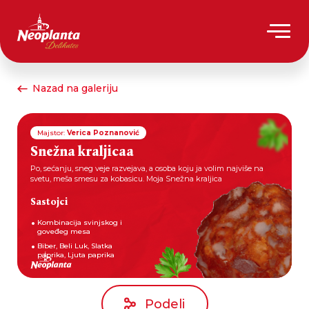
Nazad na galeriju
Majstor:
Verica Poznanović
Snežna kraljicaa
Po, sećanju, sneg veje razvejava, a osoba koju ja volim najviše na
svetu, meša smesu za kobasicu. Moja Snežna kraljica
Sastojci
Kombinacija svinjskog i
goveđeg mesa
Biber, Beli Luk, Slatka
paprika, Ljuta paprika
Podeli