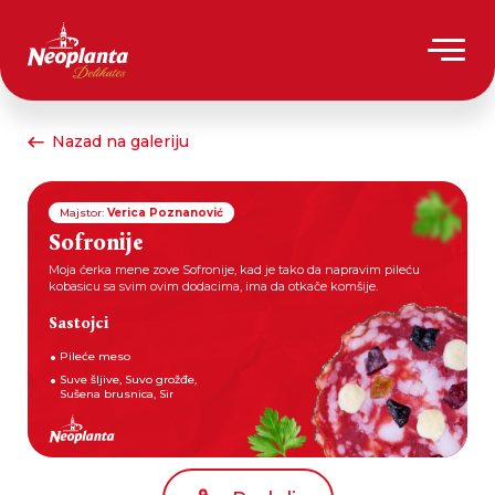
Nazad na galeriju
Majstor:
Verica Poznanović
Sofronije
Moja ćerka mene zove Sofronije, kad je tako da napravim pileću
kobasicu sa svim ovim dodacima, ima da otkače komšije.
Sastojci
Pileće meso
Suve šljive, Suvo grožđe,
Sušena brusnica, Sir