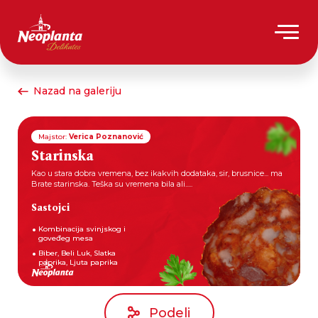
Nazad na galeriju
Majstor:
Verica Poznanović
Starinska
Kao u stara dobra vremena, bez ikakvih dodataka, sir, brusnice... ma
Brate starinska. Teška su vremena bila ali.....
Sastojci
Kombinacija svinjskog i
goveđeg mesa
Biber, Beli Luk, Slatka
paprika, Ljuta paprika
Podeli