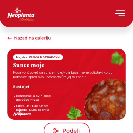
Nazad na galeriju
Majstor:
Verica Poznanović
Sunce moje
Koga voliš zoveš ga sunce moje.Moja baba mene voli,stavi kolut
kobasice ispred oko i posmatra.Šta joj to znači?
Sastojci
Kombinacija svinjskog i
goveđeg mesa
Biber, Beli Luk, Slatka
paprika, Ljuta paprika
Podeli