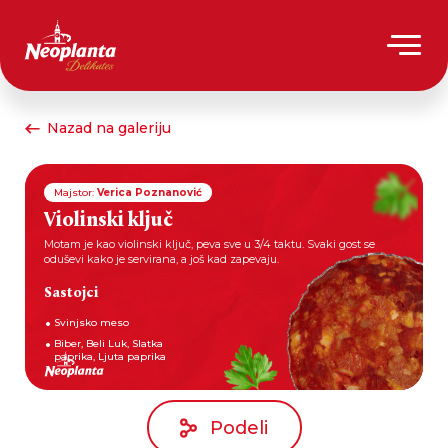
Nazad na galeriju
Majstor:
Verica Poznanović
Violinski ključ
Motam je kao violinski ključ, peva sve u 3/4 taktu. Svaki gost se
oduševi kako je servirana, a još kad zapevaju.
Sastojci
Svinjsko meso
Biber, Beli Luk, Slatka
paprika, Ljuta paprika
Podeli