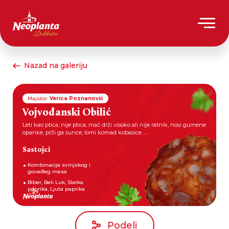
Nazad na galeriju
Majstor:
Verica Poznanović
Vojvođanski Obilić
Leti kao ptica, nije ptica, mač drži visoko ali nije ratnik, nosi gumene
opanke, prži ga sunce, lomi komad kobasice ....
Sastojci
Kombinacija svinjskog i
goveđeg mesa
Biber, Beli Luk, Slatka
paprika, Ljuta paprika
Podeli