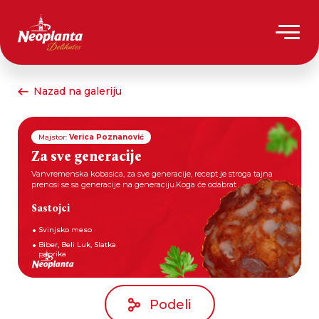
Nazad na galeriju
Majstor:
Verica Poznanović
Za sve generacije
Vanvremenska kobasica, za sve generacije, recept je stroga tajna
prenosi se sa generacije na generaciju.Koga će odabrat
Sastojci
Svinjsko meso
Biber, Beli Luk, Slatka
paprika
Podeli