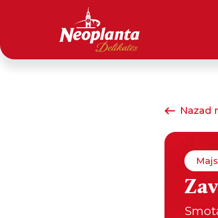
Nazad n
Majs
Zav
Smota