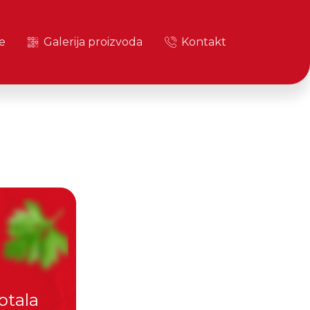
e
Galerija proizvoda
Kontakt
otala