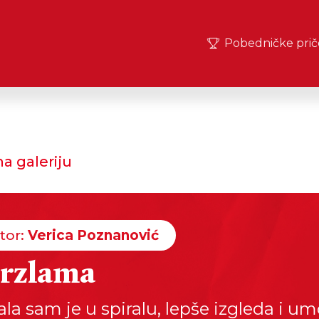
Pobedničke prič
a galeriju
tor:
Verica Poznanović
rzlama
la sam je u spiralu, lepše izgleda i um