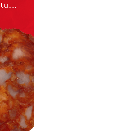
.....