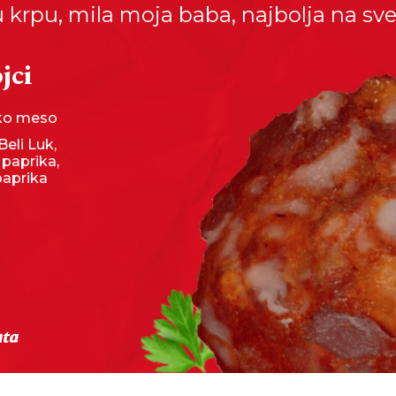
 krpu, mila moja baba, najbolja na svetu
jci
sko meso
Beli Luk,
 paprika,
paprika