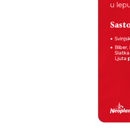
u lepu
Sasto
Svinj
Biber, 
Slatka
Ljuta 