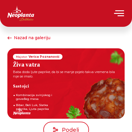
Nazad na galeriju
Majstor:
Verica Poznanović
Živa vatra
Baba doda ljute paprike, da bi se manje pojelo takva vremena bila
nije se imalo.
Sastojci
Kombinacija svinjskog i
goveđeg mesa
Biber, Beli Luk, Slatka
paprika, Ljuta paprika
Podeli