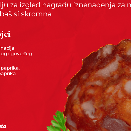
ju za izgled nagradu iznenađenja za n
baš si skromna
jci
nacija
kog i goveđeg
 paprika,
paprika