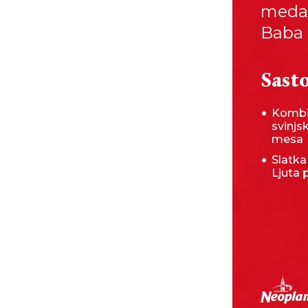
medal
Baba 
Sasto
Kombi
svinjs
mesa
Slatka
Ljuta 