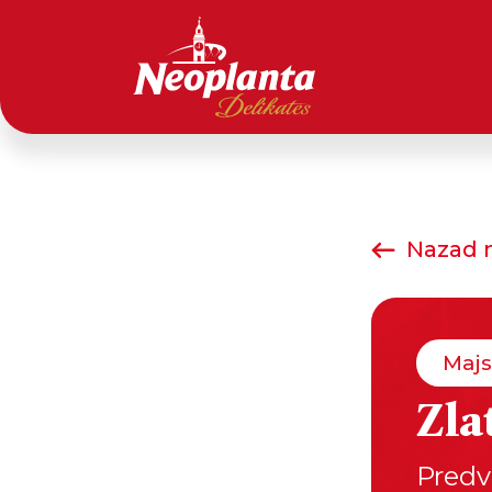
Nazad n
Majs
Zla
Predv