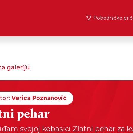
Pobedničke prič
a galeriju
tor:
Verica Poznanović
tni pehar
iđam svojoj kobasici Zlatni pehar za kv