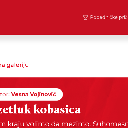
Pobedničke prič
a galeriju
tor:
Vesna Vojinović
etluk kobasica
 kraju volimo da mezimo. Suhomesn