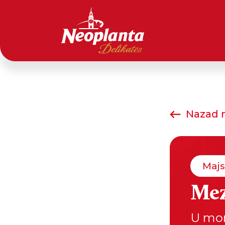
Nazad n
Majs
Mez
U mom