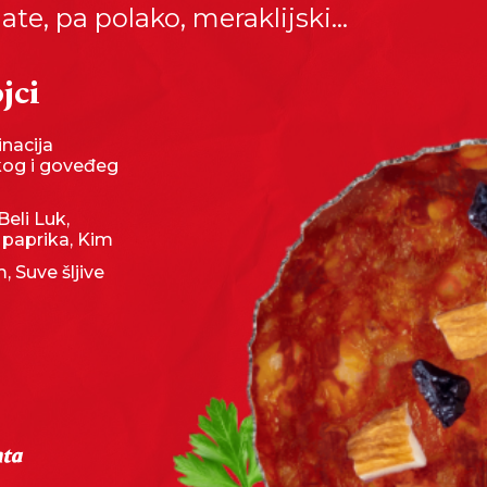
alate, pa polako, meraklijski...
jci
nacija
kog i goveđeg
Beli Luk,
 paprika, Kim
 Suve šljive