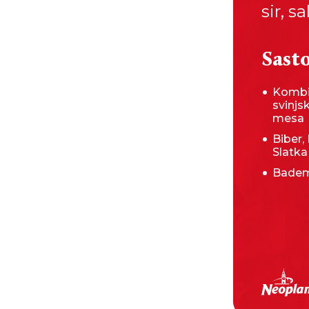
sir, s
Sasto
Kombi
svinjs
mesa
Biber, 
Slatka
Badem,