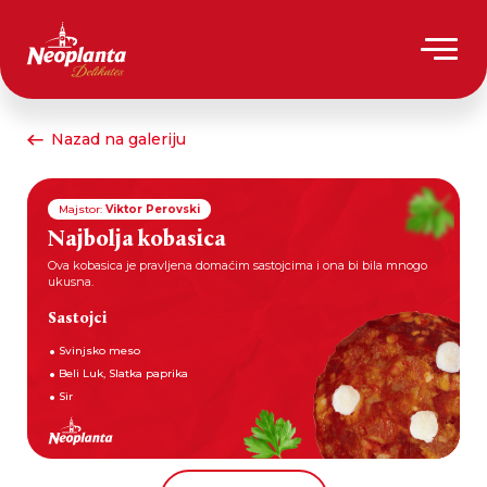
Nazad na galeriju
Majstor:
Viktor Perovski
Najbolja kobasica
Ova kobasica je pravljena domaćim sastojcima i ona bi bila mnogo
ukusna.
Sastojci
Svinjsko meso
Beli Luk, Slatka paprika
Sir