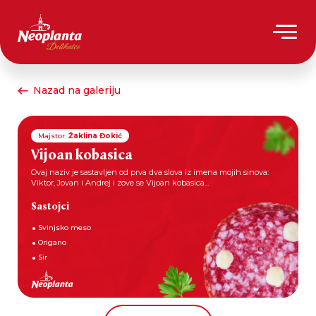
Nazad na galeriju
Majstor:
Žaklina Đokić
Vijoan kobasica
Ovaj naziv je sastavljen od prva dva slova iz imena mojih sinova:
Viktor, Jovan i Andrej i zove se Vijoan kobasica...
Sastojci
Svinjsko meso
Origano
Sir