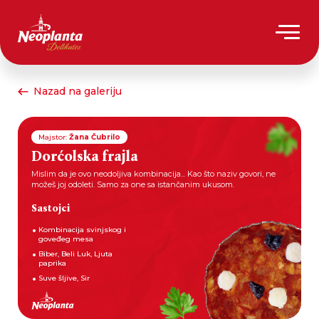
Nazad na galeriju
Majstor:
Žana Čubrilo
Dorćolska frajla
Mislim da je ovo neodoljiva kombinacija... Kao što naziv govori, ne
možeš joj odoleti. Samo za one sa istančanim ukusom.
Sastojci
Kombinacija svinjskog i
goveđeg mesa
Biber, Beli Luk, Ljuta
paprika
Suve šljive, Sir