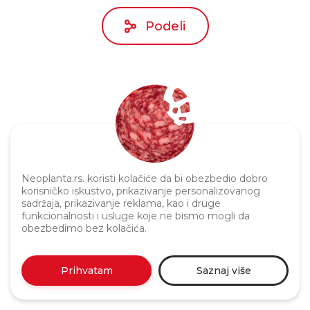
Podeli
Neoplanta.rs. koristi kolačiće da bi obezbedio dobro
Politika privatnosti
korisničko iskustvo, prikazivanje personalizovanog
sadržaja, prikazivanje reklama, kao i druge
funkcionalnosti i usluge koje ne bismo mogli da
obezbedimo bez kolačića.
Prihvatam
Saznaj više