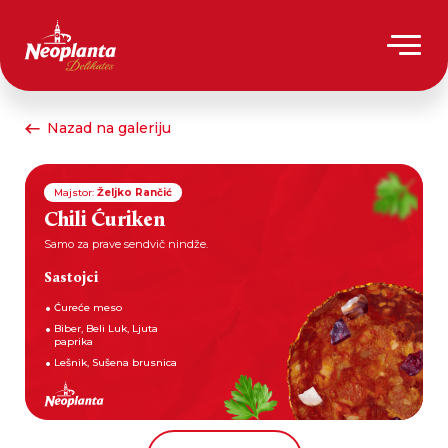
Nazad na galeriju
Majstor:
Željko Rančić
Chili Ćuriken
Samo za prave sendvič nindže.
Sastojci
Ćureće meso
Biber, Beli Luk, Ljuta
paprika
Lešnik, Sušena brusnica