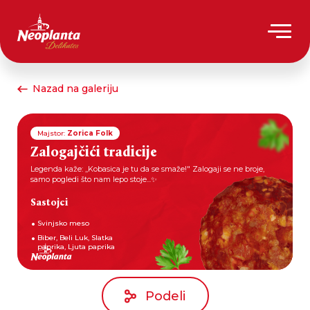
Nazad na galeriju
Majstor:
Zorica Folk
Zalogajčići tradicije
Legenda kaže: ,,Kobasica je tu da se smaže!" Zalogaji se ne broje,
samo pogledi što nam lepo stoje...✨
Sastojci
Svinjsko meso
Biber, Beli Luk, Slatka
paprika, Ljuta paprika
Podeli