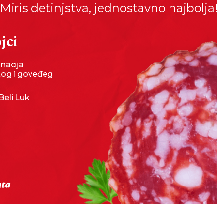
 Miris detinjstva, jednostavno najbolja
jci
nacija
kog i goveđeg
 Beli Luk