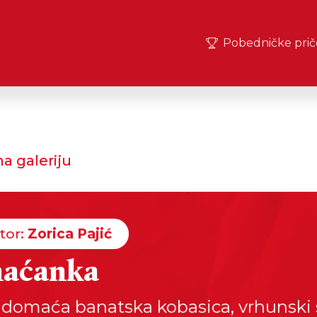
Pobedničke prič
a galeriju
tor:
Zorica Pajić
naćanka
 domaća banatska kobasica, vrhunski s