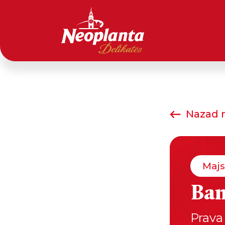
Nazad n
Majs
Ba
Prava