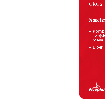
ukus.
Sasto
Kombi
svinjs
mesa
Biber,