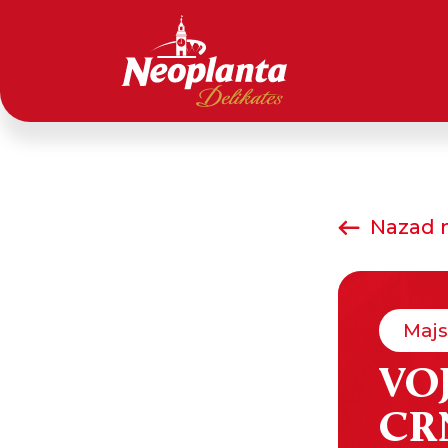
Nazad n
Majs
VO
CR