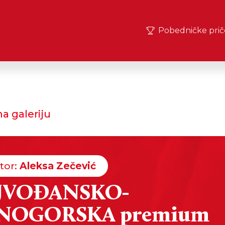
Pobedničke prič
a galeriju
tor:
Aleksa Zečević
JVOĐANSKO-
NOGORSKA premium