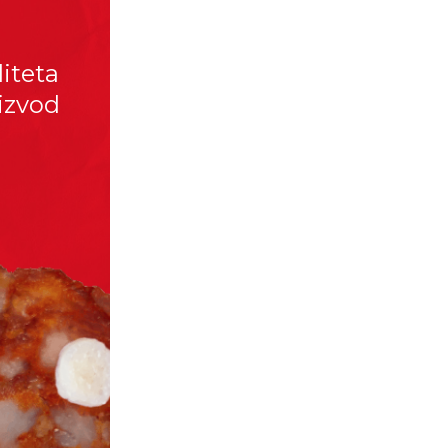
iteta
oizvod