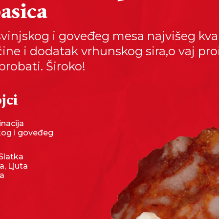
asica
svinjskog i goveđeg mesa najvišeg kval
čine i dodatak vrhunskog sira,o vaj pr
probati. Široko!
jci
nacija
kog i goveđeg
 Slatka
a, Ljuta
ka