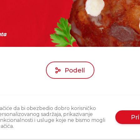
Podeli
olačiće da bi obezbedio dobro korisničko
personalizovanog sadržaja, prikazivanje
Pr
nkcionalnosti i usluge koje ne bismo mogli
ačića.