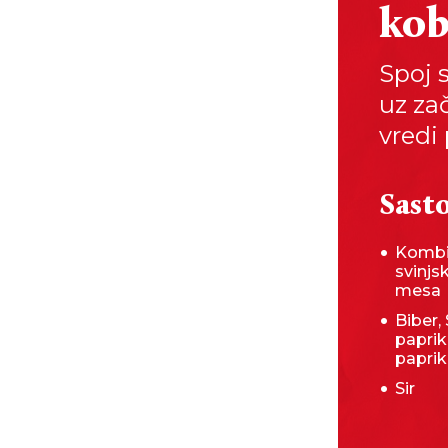
kob
Spoj 
uz za
vredi 
Sasto
Kombi
svinjs
mesa
Biber,
paprik
papri
Sir