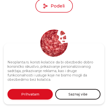
Podeli
Neoplanta.rs. koristi kolačiće da bi obezbedio dobro
Politika privatnosti
korisničko iskustvo, prikazivanje personalizovanog
sadržaja, prikazivanje reklama, kao i druge
funkcionalnosti i usluge koje ne bismo mogli da
obezbedimo bez kolačića.
Prihvatam
Saznaj više