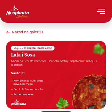
Nazad na galeriju
Majstor:
Danijela Sladaković
Lala i Sosa
Način da Srbi starosedeoci u Banatu poštuju sopstvenu tradiciju i
identitet.
Sastojci
Kombinacija svinjskog i
goveđeg mesa
Beli Luk, Slatka paprika
Seme bundeve