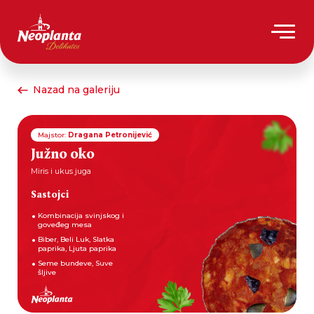
Nazad na galeriju
Majstor:
Dragana Petronijević
Južno oko
Miris i ukus juga
Sastojci
Kombinacija svinjskog i
goveđeg mesa
Biber, Beli Luk, Slatka
paprika, Ljuta paprika
Seme bundeve, Suve
šljive