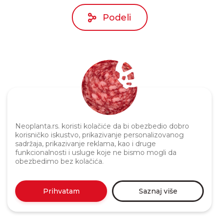
Podeli
Neoplanta.rs. koristi kolačiće da bi obezbedio dobro
Politika privatnosti
korisničko iskustvo, prikazivanje personalizovanog
sadržaja, prikazivanje reklama, kao i druge
funkcionalnosti i usluge koje ne bismo mogli da
obezbedimo bez kolačića.
Prihvatam
Saznaj više