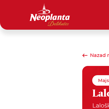
Nazad n
Majs
Lal
Laloš