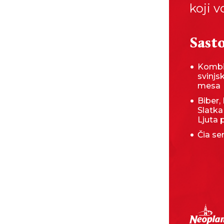
koji v
Sasto
Kombi
svinjs
mesa
Biber, 
Slatka
Ljuta 
Čia s