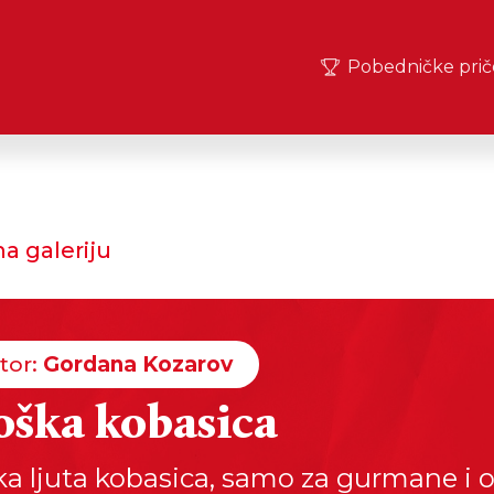
Pobedničke prič
a galeriju
tor:
Gordana Kozarov
oška kobasica
ka ljuta kobasica, samo za gurmane i 