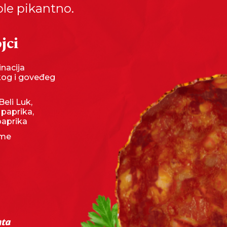
ole pikantno.
jci
nacija
kog i goveđeg
Beli Luk,
 paprika,
paprika
eme