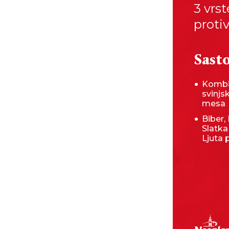
3 vrst
protiv
Sasto
Kombi
svinjs
mesa
Biber, 
Slatka
Ljuta 