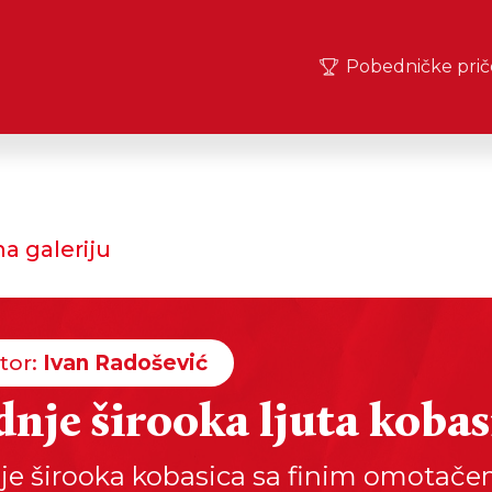
Pobedničke prič
a galeriju
tor:
Ivan Radošević
dnje širooka ljuta kobas
je širooka kobasica sa finim omotač