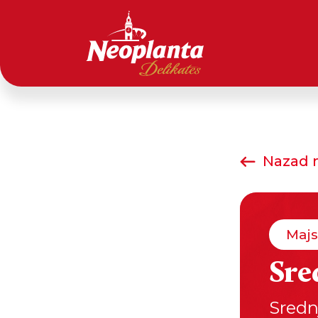
Nazad n
Majs
Sre
Sredn