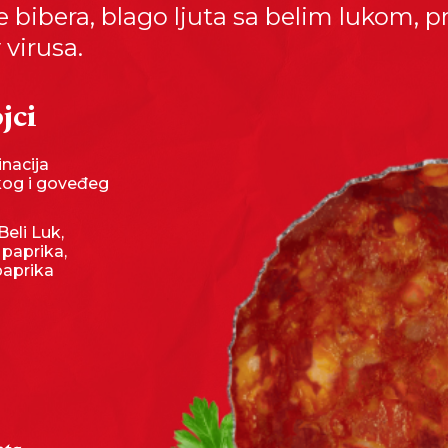
e bibera, blago ljuta sa belim lukom, p
 virusa.
jci
nacija
kog i goveđeg
Beli Luk,
 paprika,
paprika