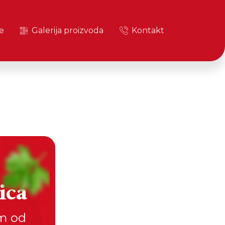
e
Galerija proizvoda
Kontakt
ica
em od