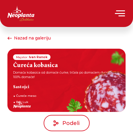
Nazad na galeriju
Majstor:
Ivan Ranok
Ćureća kobasica
Domaća kobasica od domaće ćurke, trčala po domaćem dvorištu.
100% domaće!
Sastojci
Ćureće meso
Beli Luk
Podeli