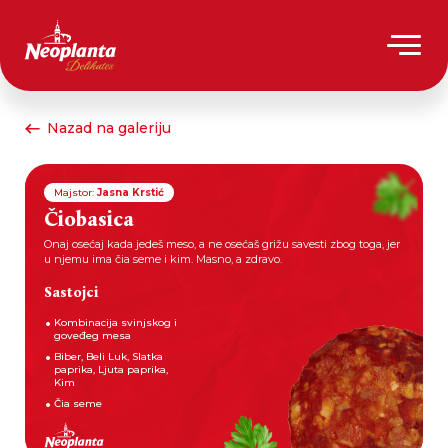
Nazad na galeriju
Majstor:
Jasna Krstić
Čiobasica
Onaj osećaj kada jedeš meso, a ne osećaš grižu savesti zbog toga, jer
u njemu ima čia seme i kim. Masno, a zdravo.
Sastojci
Kombinacija svinjskog i
goveđeg mesa
Biber, Beli Luk, Slatka
paprika, Ljuta paprika,
Kim
Čia seme