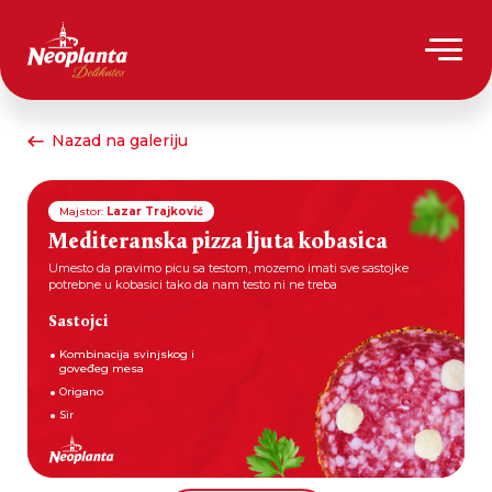
Nazad na galeriju
Majstor:
Lazar Trajković
Mediteranska pizza ljuta kobasica
Umesto da pravimo picu sa testom, mozemo imati sve sastojke
potrebne u kobasici tako da nam testo ni ne treba
Sastojci
Kombinacija svinjskog i
goveđeg mesa
Origano
Sir