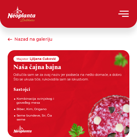
Nazad na galeriju
Majstor:
Ljiljana Ćuković
Naša čajna bajna
Odlučila sam se za ovaj naziv jer podseća na nešto domaće, a dobro.
Što se ukusa tiče, rukovodila sam se iskustvom.
Sastojci
Kombinacija svinjskog i
goveđeg mesa
Biber, Kim, Origano
Seme bundeve, Sir, Čia
seme