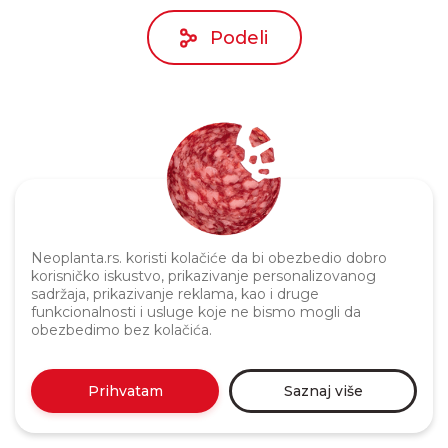
Podeli
Neoplanta.rs. koristi kolačiće da bi obezbedio dobro
Politika privatnosti
korisničko iskustvo, prikazivanje personalizovanog
sadržaja, prikazivanje reklama, kao i druge
funkcionalnosti i usluge koje ne bismo mogli da
obezbedimo bez kolačića.
Prihvatam
Saznaj više