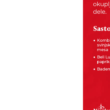
okuplj
dele.
Sasto
Kombi
svinjs
mesa
Beli Lu
papri
Badem,