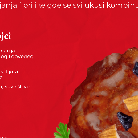
anja i prilike gde se svi ukusi kombinu
jci
nacija
kog i goveđeg
k, Ljuta
ka
 Suve šljive