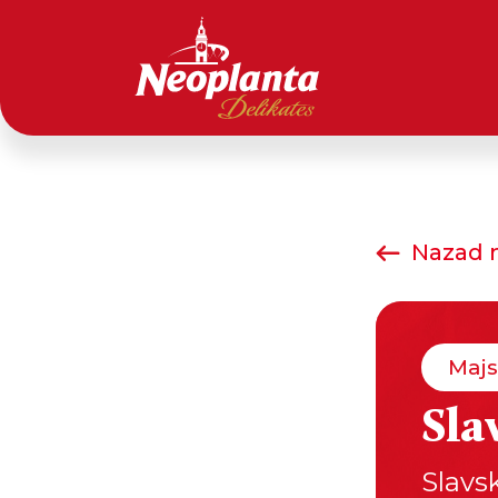
Nazad n
Majs
Sla
Slavs