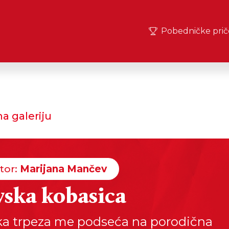
Pobedničke prič
a galeriju
tor:
Marijana Mančev
vska kobasica
ka trpeza me podseća na porodična