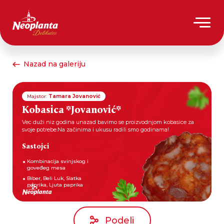
Nazad na galeriju
Majstor:
Tamara Jovanović
Kobasica *Jovanović*
Vec duži niz godina unazad bavimo se proizvodnjom kobasice za
svoje potrebe.Na začinima i ukusu radili smo godinama!
Sastojci
Kombinacija svinjskog i
goveđeg mesa
Biber, Beli Luk, Slatka
paprika, Ljuta paprika
Podeli