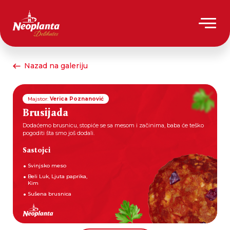
Nazad na galeriju
Majstor:
Verica Poznanović
Brusijada
Dodaćemo brusnicu, stopiće se sa mesom i začinima, baba će teško
pogoditi šta smo još dodali.
Sastojci
Svinjsko meso
Beli Luk, Ljuta paprika,
Kim
Sušena brusnica