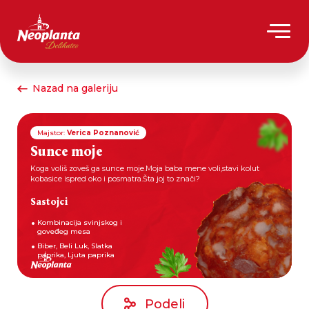
Nazad na galeriju
Majstor:
Verica Poznanović
Sunce moje
Koga voliš zoveš ga sunce moje.Moja baba mene voli,stavi kolut
kobasice ispred oko i posmatra.Šta joj to znači?
Sastojci
Kombinacija svinjskog i
goveđeg mesa
Biber, Beli Luk, Slatka
paprika, Ljuta paprika
Podeli